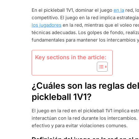
PICKLEBALL
En el pickleball 1V1, dominar el juego
en la
red, l
REGLAS
competitivo. El juego en la red implica estrategi
DE
JUEGO
los jugadores
en la red, mientras que el voleo r
EN
técnicas adecuadas. Los golpes de fondo, realiz
LA
fundamentales para mantener los intercambios y 
RED,
REGLAS
DE
Key sections in the article:
VOLEA,
GOLPES
DE
FONDO
¿Cuáles son las reglas del
pickleball 1V1?
El juego en la red en el pickleball 1V1 implica e
interactúan con la red durante los intercambios
efectivo y para evitar violaciones comunes.