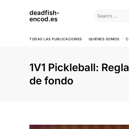
Skip
to
deadfish-
Search
content
encod.es
for:
TODAS LAS PUBLICACIONES
QUIÉNES SOMOS
C
1V1 Pickleball: Regl
de fondo