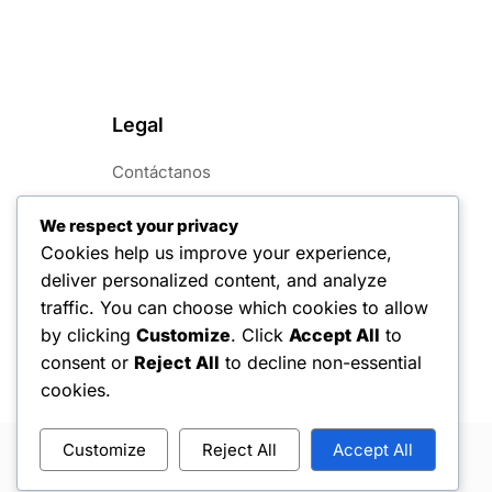
Legal
Contáctanos
Tu privacidad
We respect your privacy
Cookies help us improve your experience,
Acuerdo de usuario
deliver personalized content, and analyze
Preferencias de cookies
traffic. You can choose which cookies to allow
by clicking
Customize
. Click
Accept All
to
Quiénes somos
consent or
Reject All
to decline non-essential
cookies.
Customize
Reject All
Accept All