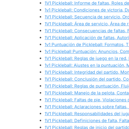
1V1 Pickleball: Informe de faltas, Roles d
1v1 Pickleball: Condiciones de victoria,
1V1 Pickleball: Secuencia de servicio, O
1V1 Pickleball: Área de servicio, Área de 
1V1 Pickleball: Consecuencias de faltas, 
1V1 Pickleball: Aplicación de faltas, Auto
1v1 Puntuación de Pickleball: Formatos, T
1v1 Pickleball Puntuación: Anuncios, Co
1V1 Pickleball: Reglas de juego en la red
1v1 Pickleball: Ajustes en la puntuación,
1V1 Pickleball: Integridad del partido, M
1V1 Pickleball: Conclusión del partido, 
1V1 Pickleball: Reglas de puntuación, Flu
1V1 Pickleball: Manejo de la pelota, Cont
1V1 Pickleball: Faltas de pie, Violaciones
1V1 Pickleball: Aclaraciones sobre faltas
1V1 Pickleball: Responsabilidades del juga
1V1 Pickleball: Definiciones de falta, Fal
1V1 Pickleball: Reglas de inicio del part