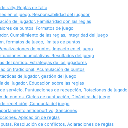
de rally, Reglas de falta
iones en el juego, Responsabilidad del jugador
ación del jugador, Familiaridad con las reglas
Valores de puntos, Formatos de juego
ador, Cumplimiento de las reglas, Integridad del juego
ión, formatos de juego, límites de puntos
 Penalizaciones de puntos, Impacto en el juego
Puntuaciones acumulativas, Resultados del juego
as del partido, Estrategias de los jugadores
tuación tradicional, Acumulación de puntos
 tácticas de jugador, gestión del juego
ia del jugador, Educación sobre las reglas
n de servicio, Puntuaciones de recepción, Rotaciones de jugado
n de puntos, Ciclos de puntuación, Dinámica del juego
s de repetición, Conducta del juego
mportamiento antideportivo, Sanciones
ecciones, Aplicación de reglas
sputas, Resolución de conflictos, Aclaraciones de reglas